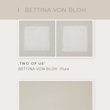
‚TWO OF US‘
BETTINA VON BLOH
Pure