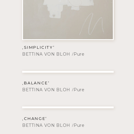
‚SIMPLICITY‘
BETTINA VON BLOH
Pure
‚BALANCE‘
BETTINA VON BLOH
Pure
‚CHANGE‘
BETTINA VON BLOH
Pure